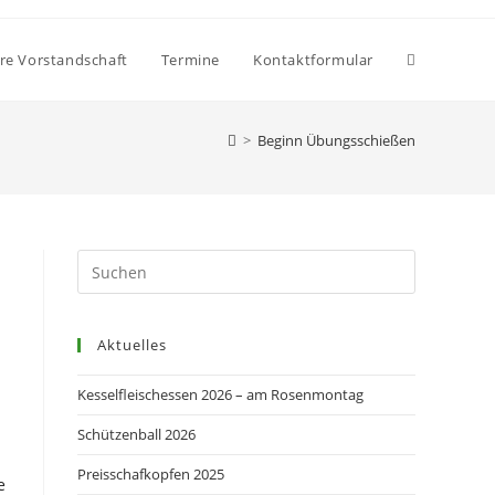
Website-
re Vorstandschaft
Termine
Kontaktformular
>
Beginn Übungsschießen
Suche
umschalten
Press
Escape
to
Aktuelles
close
the
Kesselfleischessen 2026 – am Rosenmontag
search
panel.
Schützenball 2026
Preisschafkopfen 2025
e