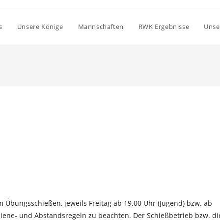
s
Unsere Könige
Mannschaften
RWK Ergebnisse
Unse
m Übungsschießen, jeweils Freitag ab 19.00 Uhr (Jugend) bzw. ab
ygiene- und Abstandsregeln zu beachten. Der Schießbetrieb bzw. di